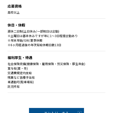
応募資格
高校以上
休日・休暇
週休二日制(土日休み/一部祝日は出勤)
※土曜日は基本休みですが年に1〜3日程度出勤あり
※年末年始/GW/夏季休暇
※6ヶ月経過後の年次有給休暇日数13日
福利厚生・待遇
社会保険完備(健康保険・雇用保険・労災保険・厚生年金)
賞与有(夏・冬)
交通費規定内支給
残業など各種手当有
車通勤可(駐車場有)
託児所有
エントリーする