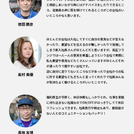
と相談しあいながら時にはアドバイスをしたりできるとこ
ろ、従業員の声に耳を傾けてくれるところがこの会社のい
いところかなと思います。
徳田 勝彦
ほとんどの会社は入社してすぐに自分の意見などが言えな
かったり、要望などを伝えるのが難しかったりで我慢して
しまう新入社員さんがほとんどだと思いますが、高圧フラ
ンジでは一人一人の意見を尊重しようという会社で実際に
私も要望や意見などたくさんいっていますがほとんどそれ
が通ったりで居やすい会社です。
逆に自分に足りてないところなどがあったり会社からの私
奥村 美優
に対する要望などもきちんと言ってくれたりで社員みんな
が気持ちよく働けるところがいいところです。
福利厚生が手厚く、休日休暇もしっかりとれ、仕事を家庭
に持ち込まない社風なのでON/OFFがはっきりしてて休日
リフレッシュできます。社員旅行や納会もあり、普段話せ
ない人とのコミュニケーションもバッチリ！
喜捨 友博