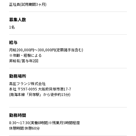
正社員(試用期間3ヶ月)
募集人数
1名
給与
月給200,000円〜300,000円(定額諸手当含む)
※年齢・経験による
昇給有/賞与年2回
勤務場所
高圧フランジ株式会社
本社 〒597-0095 大阪府貝塚市港17-7
(南海本線「貝塚駅」から徒歩約15分)
勤務時間
8:30〜17:30(実働8時間)※残業月5時間程度
休憩時間:休憩60分