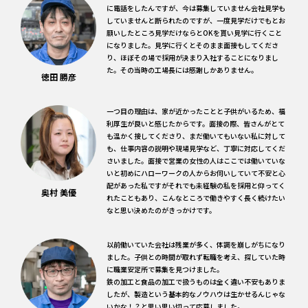
に電話をしたんですが、今は募集していません会社見学も
していませんと断られたのですが、一度見学だけでもとお
願いしたところ見学だけならとOKを貰い見学に行くこと
になりました。見学に行くとそのまま面接もしてくださ
り、ほぼその場で採用が決まり入社することになりまし
た。その当時の工場長には感謝しかありません。
徳田 勝彦
一つ目の理由は、家が近かったことと子供がいるため、福
利厚生が良いと感じたからです。面接の際、皆さんがとて
も温かく接してくださり、まだ働いてもいない私に対して
も、仕事内容の説明や現場見学など、丁寧に対応してくだ
さいました。面接で営業の女性の人はここでは働いていな
いと初めにハローワークの人からお伺いしていて不安と心
配があった私ですがそれでも未経験の私を採用と仰ってく
奥村 美優
れたこともあり、こんなところで働きやすく長く続けたい
なと思い決めたのがきっかけです。
以前働いていた会社は残業が多く、体調を崩しがちになり
ました。子供との時間が取れず転職を考え、探していた時
に職業安定所で募集を見つけました。
鉄の加工と食品の加工で扱うものは全く違い不安もありま
したが、製造という基本的なノウハウは生かせるんじゃな
いかな！？と思い思い切って応募しました。