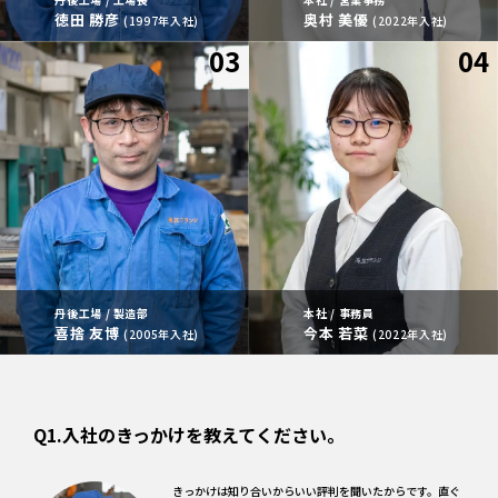
徳田 勝彦
奥村 美優
(1997年入社)
(2022年入社)
丹後工場 / 製造部
本社 / 事務員
喜捨 友博
今本 若菜
(2005年入社)
(2022年入社)
Q1.入社のきっかけを教えてください。
きっかけは知り合いからいい評判を聞いたからです。直ぐ