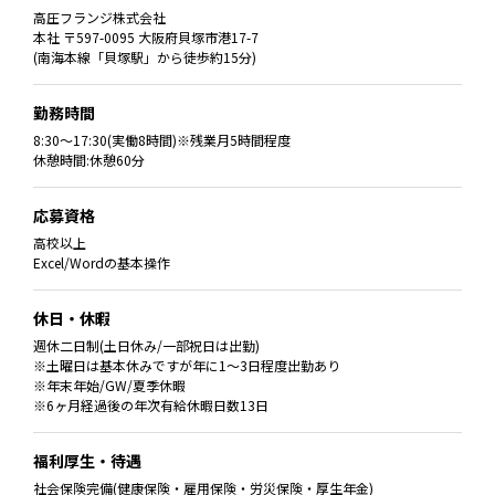
高圧フランジ株式会社
本社 〒597-0095 大阪府貝塚市港17-7
(南海本線「貝塚駅」から徒歩約15分)
勤務時間
8:30〜17:30(実働8時間)※残業月5時間程度
休憩時間:休憩60分
応募資格
高校以上
Excel/Wordの基本操作
休日・休暇
週休二日制(土日休み/一部祝日は出勤)
※土曜日は基本休みですが年に1〜3日程度出勤あり
※年末年始/GW/夏季休暇
※6ヶ月経過後の年次有給休暇日数13日
福利厚生・待遇
社会保険完備(健康保険・雇用保険・労災保険・厚生年金)