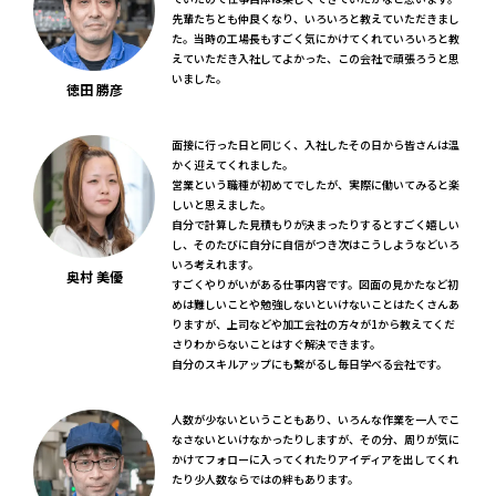
先輩たちとも仲良くなり、いろいろと教えていただきまし
た。当時の工場長もすごく気にかけてくれていろいろと教
えていただき入社してよかった、この会社で頑張ろうと思
いました。
徳田 勝彦
面接に行った日と同じく、入社したその日から皆さんは温
かく迎えてくれました。
営業という職種が初めてでしたが、実際に働いてみると楽
しいと思えました。
自分で計算した見積もりが決まったりするとすごく嬉しい
し、そのたびに自分に自信がつき次はこうしようなどいろ
いろ考えれます。
奥村 美優
すごくやりがいがある仕事内容です。図面の見かたなど初
めは難しいことや勉強しないといけないことはたくさんあ
りますが、上司などや加工会社の方々が1から教えてくだ
さりわからないことはすぐ解決できます。
自分のスキルアップにも繋がるし毎日学べる会社です。
人数が少ないということもあり、いろんな作業を一人でこ
なさないといけなかったりしますが、その分、周りが気に
かけてフォローに入ってくれたりアイディアを出してくれ
たり少人数ならではの絆もあります。