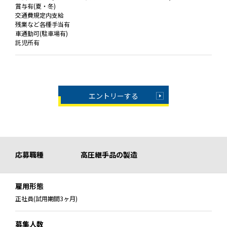
賞与有(夏・冬)
交通費規定内支給
残業など各種手当有
車通勤可(駐車場有)
託児所有
エントリーする
応募職種
高圧継手品の製造
雇用形態
正社員(試用期間3ヶ月)
募集人数