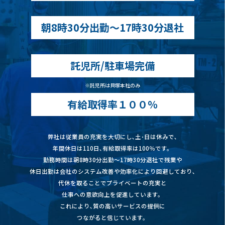
朝8時30分出勤〜17時30分退社
託児所/駐車場完備
※託児所は貝塚本社のみ
有給取得率１００％
弊社は従業員の充実を大切にし､土･日は休みで､
年間休日は110日､有給取得率は100％です。
勤務時間は朝8時30分出勤〜17時30分退社で残業や
休日出勤は会社のシステム改善や効率化により回避しており､
代休を取ることでプライベートの充実と
仕事への意欲向上を促進しています。
これにより､質の高いサービスの提供に
つながると信じています。